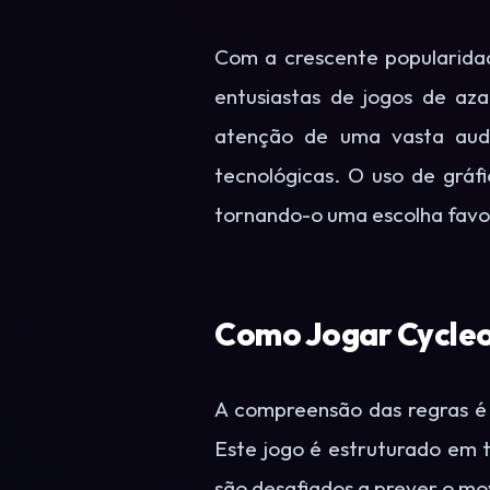
Com a crescente popularidad
entusiastas de jogos de aza
atenção de uma vasta aud
tecnológicas. O uso de gráfi
tornando-o uma escolha favori
Como Jogar Cycle
A compreensão das regras é 
Este jogo é estruturado em t
são desafiados a prever o mo