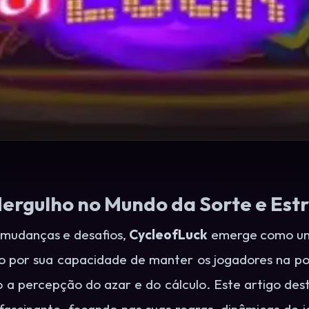
ergulho no Mundo da Sorte e Est
mudanças e desafios,
CycleofLuck
emerge como um 
do por sua capacidade de manter os jogadores na po
o a percepção do azar e do cálculo. Este artigo dest