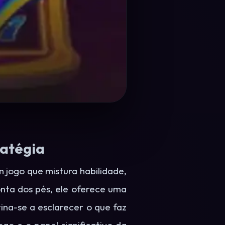
ratégia
jogo que mistura habilidade,
nta dos pés, ele oferece uma
ina-se a esclarecer o que faz