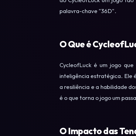
do CycleofLuck um jogo tão f
palavra-chave "36D".
O Que é CycleofLu
CycleofLuck é um jogo que
inteligência estratégica. El
a resiliência e a habilidade 
é o que torna o jogo um pas
O Impacto das Ten