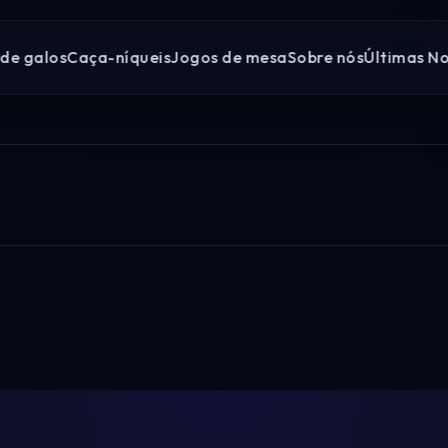
 de galos
Caça-níqueis
Jogos de mesa
Sobre nós
Últimas No