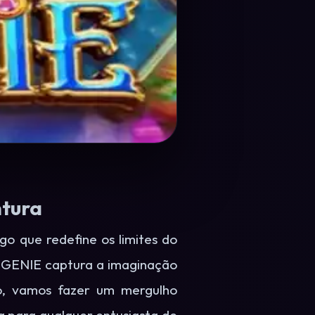
ntura
 que redefine os limites do
NGENIE captura a imaginação
go, vamos fazer um mergulho