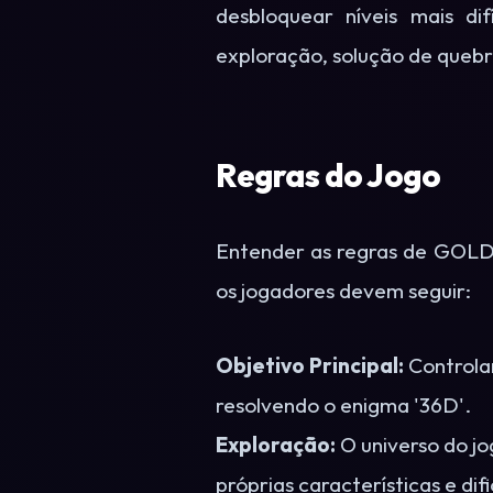
desbloquear níveis mais di
exploração, solução de quebr
Regras do Jogo
Entender as regras de GOLDEN
os jogadores devem seguir:
Objetivo Principal:
Controla
resolvendo o enigma '36D'.
Exploração:
O universo do jo
próprias características e di