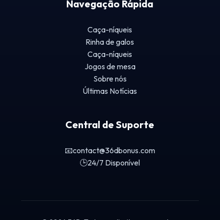
Navegação Rápida
Caça-níqueis
Rinha de galos
Caça-níqueis
Jogos de mesa
Sobre nós
Últimas Notícias
Central de Suporte
📧
contact@36dbonus.com
🕒
24/7 Disponível