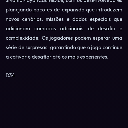
JManiaMayanCacheDice, com os desenvolvedores
planejando pacotes de expansão que introduzem
novos cenários, missões e dados especiais que
adicionam camadas adicionais de desafio e
complexidade. Os jogadores podem esperar uma
série de surpresas, garantindo que o jogo continue
a cativar e desafiar até os mais experientes.
D34