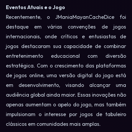
Eventos Atuais e o Jogo
Recentemente, o JManiaMayanCacheDice foi
destaque em várias convenções de jogos
internacionais, onde críticos e entusiastas de
jogos destacaram sua capacidade de combinar
entretenimento educacional com diversão
estratégica. Com o crescimento das plataformas
de jogos online, uma versão digital do jogo está
em desenvolvimento, visando alcançar uma
audiência global ainda maior. Essas inovações não
apenas aumentam o apelo do jogo, mas também
impulsionam o interesse por jogos de tabuleiro
clássicos em comunidades mais amplas.