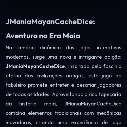
JManiaMayanCacheDice:
Aventura na Era Maia
No cenário dinâmico dos jogos interativos
modernos, surge uma nova e intrigante adição:
JManiaMayanCacheDice
. Inspirado pelo fascínio
eterno das civilizações antigas, este jogo de
tabuleiro promete entreter e desafiar jogadores
de todas as idades. Aproveitando a rica tapeçaria
da história maia, JManiaMayanCacheDice
combina elementos tradicionais com mecânicas
inovadoras, criando uma experiência de jogo