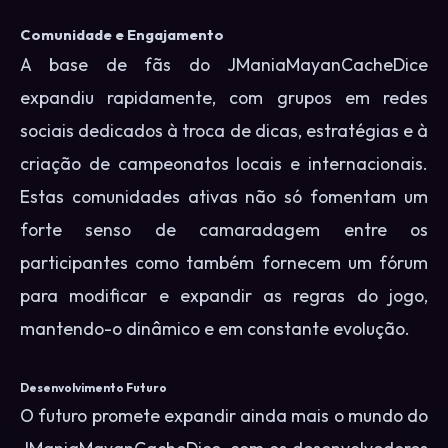
Comunidade e Engajamento
A base de fãs do JManiaMayanCacheDice
expandiu rapidamente, com grupos em redes
sociais dedicados à troca de dicas, estratégias e à
criação de campeonatos locais e internacionais.
Estas comunidades ativas não só fomentam um
forte senso de camaradagem entre os
participantes como também fornecem um fórum
para modificar e expandir as regras do jogo,
mantendo-o dinâmico e em constante evolução.
Desenvolvimento Futuro
O futuro promete expandir ainda mais o mundo do