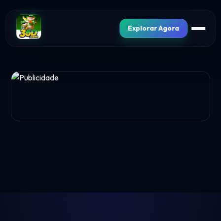
Explorar Agora