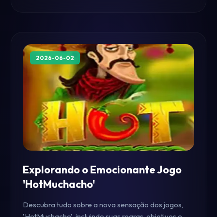
2026-06-02
Explorando o Emocionante Jogo
'HotMuchacho'
Descubra tudo sobre a nova sensação dos jogos,
'HotMuchacho', incluindo suas regras, objetivos e