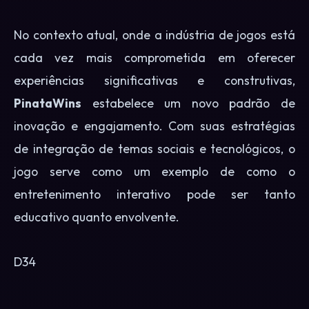
No contexto atual, onde a indústria de jogos está
cada vez mais comprometida em oferecer
experiências significativas e construtivas,
PinataWins
estabelece um novo padrão de
inovação e engajamento. Com suas estratégias
de integração de temas sociais e tecnológicos, o
jogo serve como um exemplo de como o
entretenimento interativo pode ser tanto
educativo quanto envolvente.
D34