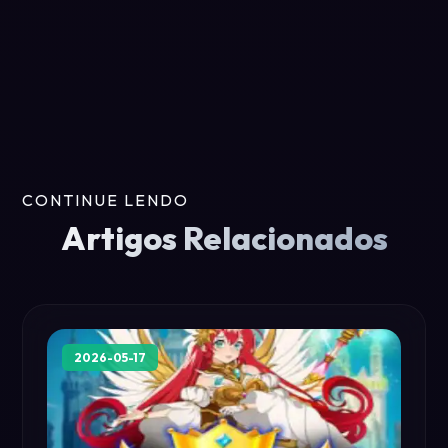
CONTINUE LENDO
Artigos Relacionados
2026-05-17