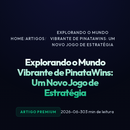
EXPLORANDO O MUNDO
HOME
/
ARTIGOS
/
VIBRANTE DE PINATAWINS: UM
NOVO JOGO DE ESTRATÉGIA
Explorando o Mundo
Vibrante de PinataWins:
Um Novo Jogo de
Estratégia
2026-06-30
3 min de leitura
ARTIGO PREMIUM