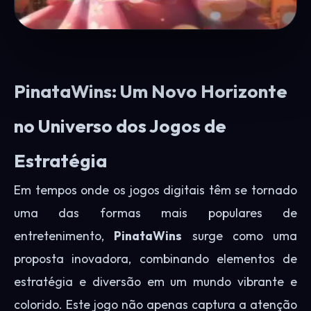
PinataWins: Um Novo Horizonte
no Universo dos Jogos de
Estratégia
Em tempos onde os jogos digitais têm se tornado
uma das formas mais populares de
entretenimento,
PinataWins
surge como uma
proposta inovadora, combinando elementos de
estratégia e diversão em um mundo vibrante e
colorido. Este jogo não apenas captura a atenção