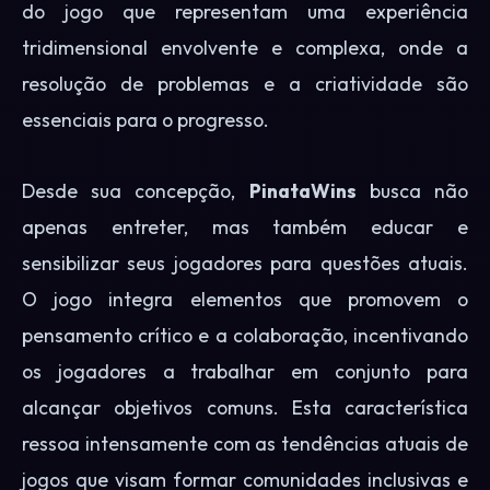
do jogo que representam uma experiência
tridimensional envolvente e complexa, onde a
resolução de problemas e a criatividade são
essenciais para o progresso.
Desde sua concepção,
PinataWins
busca não
apenas entreter, mas também educar e
sensibilizar seus jogadores para questões atuais.
O jogo integra elementos que promovem o
pensamento crítico e a colaboração, incentivando
os jogadores a trabalhar em conjunto para
alcançar objetivos comuns. Esta característica
ressoa intensamente com as tendências atuais de
jogos que visam formar comunidades inclusivas e