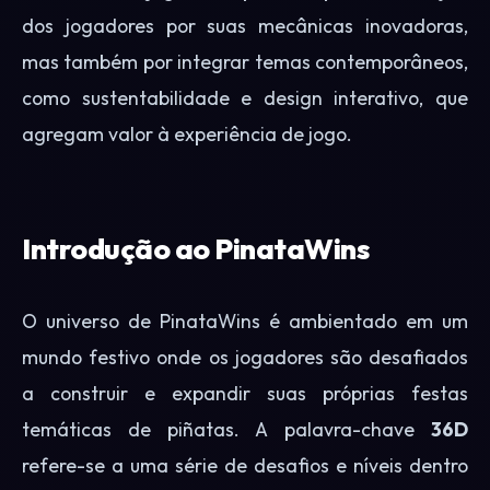
dos jogadores por suas mecânicas inovadoras,
mas também por integrar temas contemporâneos,
como sustentabilidade e design interativo, que
agregam valor à experiência de jogo.
Introdução ao PinataWins
O universo de PinataWins é ambientado em um
mundo festivo onde os jogadores são desafiados
a construir e expandir suas próprias festas
temáticas de piñatas. A palavra-chave
36D
refere-se a uma série de desafios e níveis dentro