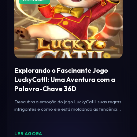
Explorando o Fascinante Jogo
LuckyCatII: Uma Aventura com a
Palavra-Chave 36D
Descubra a emoção do jogo LuckyCatII, suas regras
intrigantes e como ele está moldando as tendências
atuais no mundo dos games.
LER AGORA